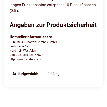
langen Funktionshirts entspricht 10 Plastikflaschen
(0,5l).
Angaben zur Produktsicherheit
Herstellerinformationen:
DERBYSTAR Sportartikelfabrik GmbH
Feldstrasse 195
Nordrhein-Westfalen
Goch, Deutschland, 47574
https://www.derbystar.de
Produkteigenschaft
Wert
Artikelgewicht:
0,24
kg