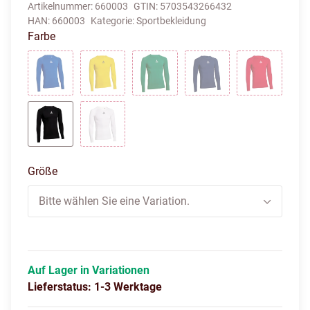
Artikelnummer:
660003
GTIN:
5703543266432
HAN:
660003
Kategorie:
Sportbekleidung
Farbe
blau
gelb
grün
navy
rot
schwarz
weiss
Größe
Bitte wählen Sie eine Variation.
Auf Lager in Variationen
Lieferstatus: 1-3 Werktage