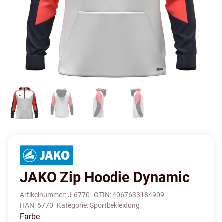
JAKO Zip Hoodie Dynamic
Artikelnummer:
J-6770
GTIN:
4067633184909
HAN:
6770
Kategorie:
Sportbekleidung
Farbe