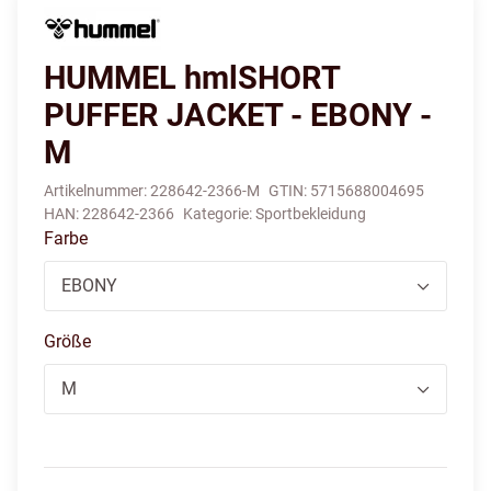
HUMMEL hmlSHORT
PUFFER JACKET - EBONY -
M
Artikelnummer:
228642-2366-M
GTIN:
5715688004695
HAN:
228642-2366
Kategorie:
Sportbekleidung
Farbe
EBONY
Größe
M