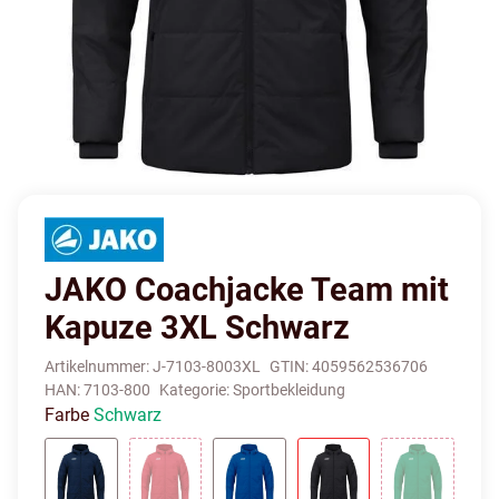
JAKO Coachjacke Team mit
Kapuze 3XL Schwarz
Artikelnummer:
J-7103-8003XL
GTIN:
4059562536706
HAN:
7103-800
Kategorie:
Sportbekleidung
Farbe
Schwarz