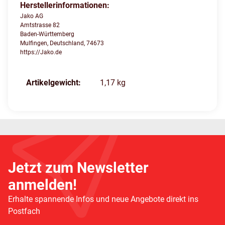
Herstellerinformationen:
Jako AG
Amtstrasse 82
Baden-Württemberg
Mulfingen, Deutschland, 74673
https://Jako.de
Produkteigenschaft
Wert
Artikelgewicht:
1,17
kg
Jetzt zum Newsletter
anmelden!
Erhalte spannende Infos und neue Angebote direkt ins
Postfach