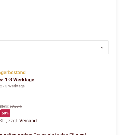
ün
agerbestand
us: 1-3 Werktage
:
2 - 3 Werktage
llers
:
50,00 €
60%
t. , zzgl.
Versand