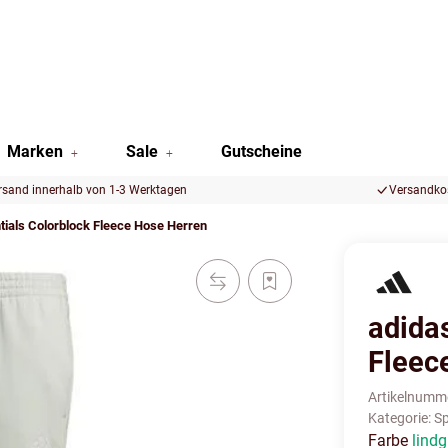
Marken
Sale
Gutscheine
rsand innerhalb von 1-3 Werktagen
Versandkos
tials Colorblock Fleece Hose Herren
adida
Fleec
Artikelnumm
Kategorie:
Sp
Farbe
lind