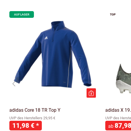
AUF LAGER
TOP
adidas Core 18 TR Top Y
adidas X 19
UVP des Herstellers 29,95 €
UVP des Herstel
11,98 €
*
87,9
ab