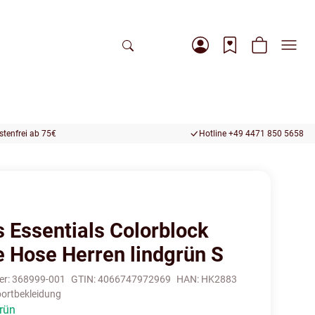
tenfrei ab 75€
Hotline +49 4471 850 5658
s Essentials Colorblock
e Hose Herren lindgrün S
er:
368999-001
GTIN:
4066747972969
HAN:
HK2883
ortbekleidung
grün