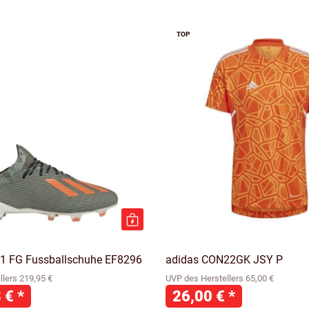
TOP
.1 FG Fussballschuhe EF8296
adidas CON22GK JSY P
lers 219,95 €
UVP des Herstellers 65,00 €
8 €
*
26,00 €
*