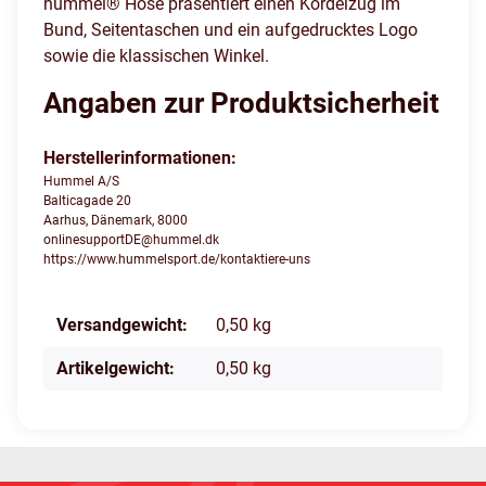
hummel® Hose präsentiert einen Kordelzug im
Bund, Seitentaschen und ein aufgedrucktes Logo
sowie die klassischen Winkel.
Angaben zur Produktsicherheit
Herstellerinformationen:
Hummel A/S
Balticagade 20
Aarhus, Dänemark, 8000
onlinesupportDE@hummel.dk
https://www.hummelsport.de/kontaktiere-uns
Produkteigenschaft
Wert
Versandgewicht:
0,50 kg
Artikelgewicht:
0,50
kg