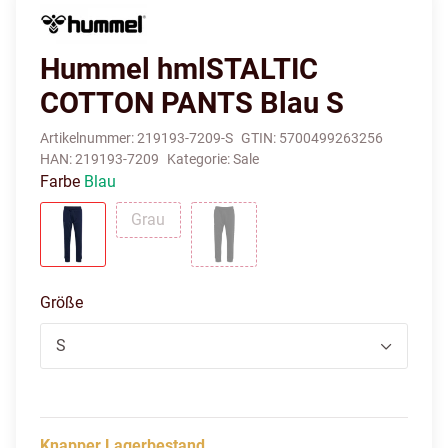
Hummel hmlSTALTIC
COTTON PANTS Blau S
Artikelnummer:
219193-7209-S
GTIN:
5700499263256
HAN:
219193-7209
Kategorie:
Sale
Farbe
Blau
Grau
Grau
Blau
Schwarz
Größe
S
Knapper Lagerbestand