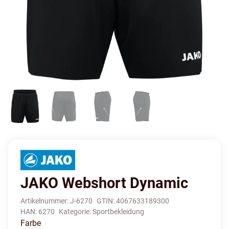
JAKO Webshort Dynamic
Artikelnummer:
J-6270
GTIN:
4067633189300
HAN:
6270
Kategorie:
Sportbekleidung
Farbe