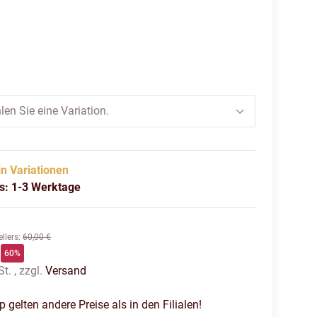
iß
len Sie eine Variation.
in Variationen
us: 1-3 Werktage
llers
:
60,00 €
60%
t. , zzgl.
Versand
gelten andere Preise als in den Filialen!