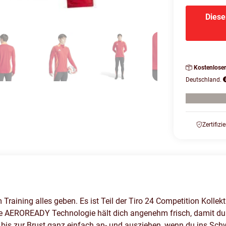
Diese
Kostenlose
Deutschland.
Zertifizi
raining alles geben. Es ist Teil der Tiro 24 Competition Kollekt
e AEROREADY Technologie hält dich angenehm frisch, damit du fo
is zur Brust ganz einfach an- und ausziehen, wenn du ins Schwi