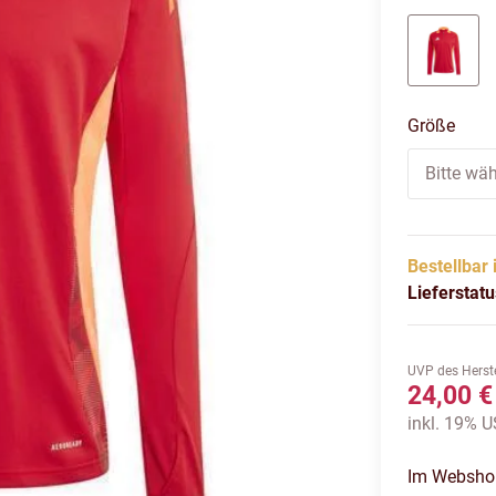
rot/we
Größe
Bitte wäh
Bestellbar 
Lieferstat
UVP des Herste
24,00 €
inkl. 19% US
Im Webshop 