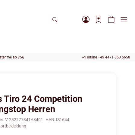
tenfrei ab 75€
Hotline +49 4471 850 5658
s Tiro 24 Competition
ingstop Herren
er:
V-232277341A3401
HAN:
IS1644
ortbekleidung