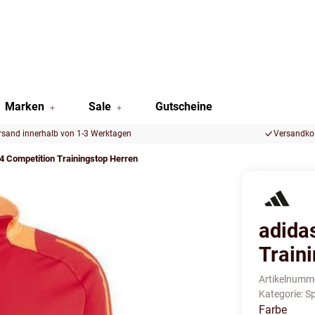
Marken
Sale
Gutscheine
rsand innerhalb von 1-3 Werktagen
Versandkos
24 Competition Trainingstop Herren
adida
Train
Artikelnumm
Kategorie:
Sp
Farbe