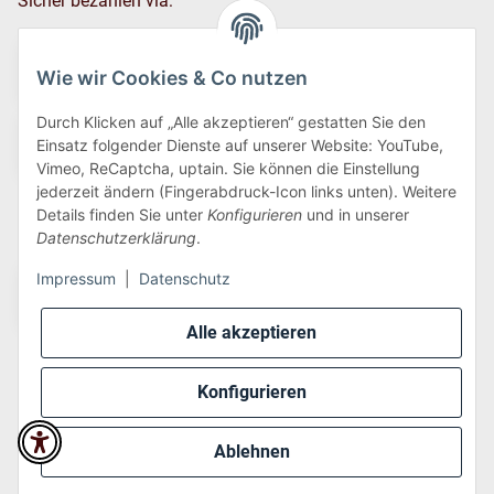
Sicher bezahlen via:
Wie wir Cookies & Co nutzen
Durch Klicken auf „Alle akzeptieren“ gestatten Sie den
Einsatz folgender Dienste auf unserer Website: YouTube,
Vimeo, ReCaptcha, uptain. Sie können die Einstellung
jederzeit ändern (Fingerabdruck-Icon links unten). Weitere
Details finden Sie unter
Konfigurieren
und in unserer
Wir versenden via:
Datenschutzerklärung
.
Impressum
|
Datenschutz
Alle akzeptieren
Konfigurieren
* Alle Preise inkl. gesetzlicher USt., zzgl.
Versand
Ablehnen
Perfected by
Dreizack Medien
.