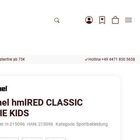
tenfrei ab 75€
Hotline +49 4471 850 5658
el hmlRED CLASSIC
E KIDS
er:
H-215096
HAN:
215096
Kategorie:
Sportbekleidung