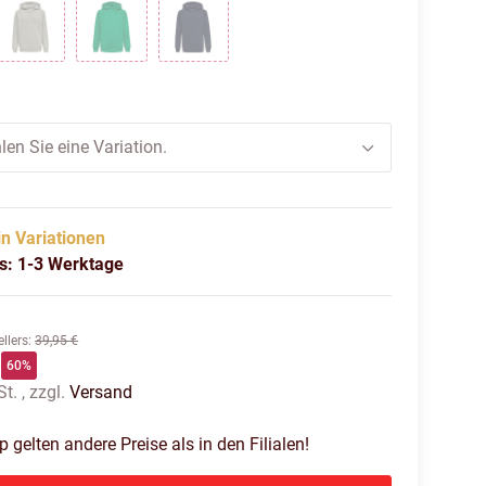
K
GREY MELANGE
JELLY BEAN
MARINE
len Sie eine Variation.
in Variationen
us: 1-3 Werktage
llers
:
39,95 €
60%
t. , zzgl.
Versand
gelten andere Preise als in den Filialen!