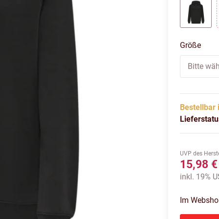
BLAC
Größe
Bitte wäh
Bestellbar 
Lieferstat
UVP des Herste
15,98 €
inkl. 19% US
Im Webshop 