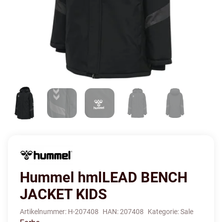
Hummel hmlLEAD BENCH
JACKET KIDS
Artikelnummer:
H-207408
HAN:
207408
Kategorie:
Sale