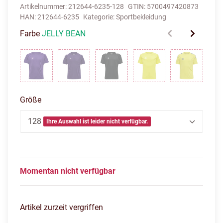
Artikelnummer:
212644-6235-128
GTIN:
5700497420873
HAN:
212644-6235
Kategorie:
Sportbekleidung
Farbe
JELLY BEAN
ACAI
ACAI/WHITE
BLACK
BLAZING YELLOW
BLAZING 
Größe
128
Ihre Auswahl ist leider nicht verfügbar.
Momentan nicht verfügbar
Artikel zurzeit vergriffen