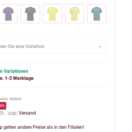
ACAI/WHITE
BLACK
BLAZING YELLOW
BLAZING YELLOW/TRUE B
BLUE CORAL
BLUE
len Sie eine Variation.
in Variationen
us: 1-3 Werktage
llers
:
19,95 €
60%
t. , zzgl.
Versand
gelten andere Preise als in den Filialen!