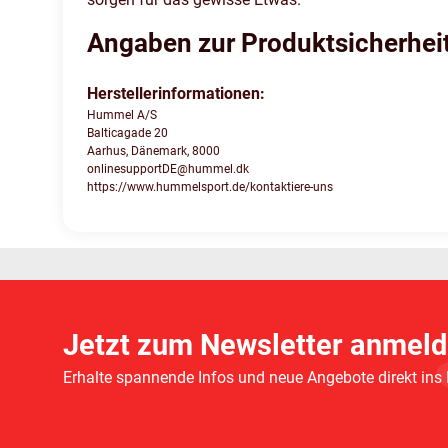
Angaben zur Produktsicherhei
Herstellerinformationen:
Hummel A/S
Balticagade 20
Aarhus, Dänemark, 8000
onlinesupportDE@hummel.dk
https://www.hummelsport.de/kontaktiere-uns
Jetzt zum Newsletter anmeld
Erhalte spannende Infos und neue Angebote direkt ins