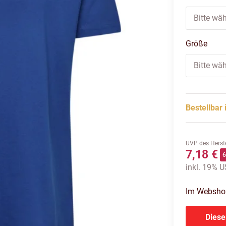
Bitte wäh
Größe
Bitte wäh
Bestellbar 
UVP des Herste
7,18 €
inkl. 19% US
Im Webshop 
Diese