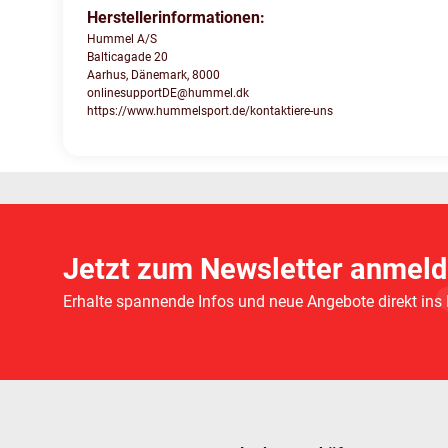
Herstellerinformationen:
Hummel A/S
Balticagade 20
Aarhus, Dänemark, 8000
onlinesupportDE@hummel.dk
https://www.hummelsport.de/kontaktiere-uns
Jetzt zum Newsletter anmeld
Erhalte spannende Infos und neue Angebote direkt ins