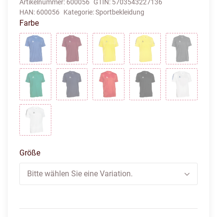
Artikelnummer:
600056
GTIN:
5703543227136
HAN:
600056
Kategorie:
Sportbekleidung
Farbe
blau weiss
bordeaux weiss
gelb blau
gelb schwarz
grau weis
gruen weiss
navy weiss
rot weiss
schwarz weiss
weiss bla
weiss schwarz
Größe
Bitte wählen Sie eine Variation.