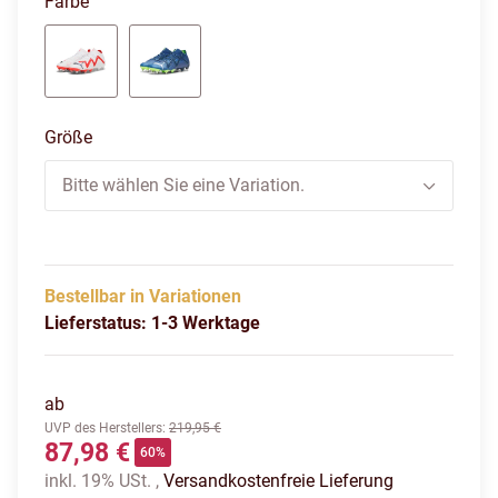
Farbe
puma white-puma black-fire orchid
persian blue-puma white-pro green
Größe
Bitte wählen Sie eine Variation.
Bestellbar in Variationen
Lieferstatus: 1-3 Werktage
ab
UVP des Herstellers
:
219,95 €
87,98 €
60%
inkl. 19% USt. ,
Versandkostenfreie Lieferung