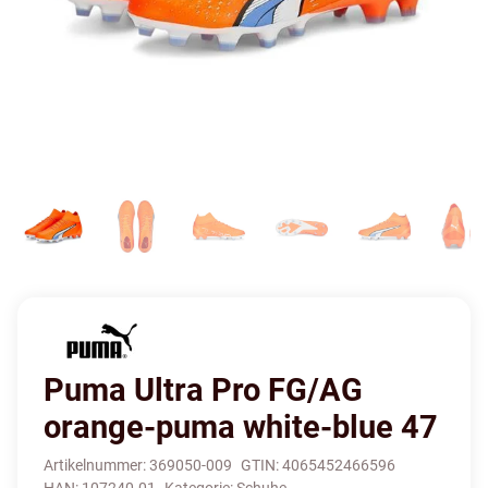
Puma Ultra Pro FG/AG
orange-puma white-blue 47
Artikelnummer:
369050-009
GTIN:
4065452466596