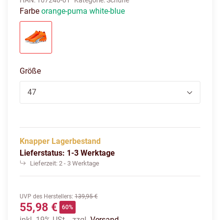
HAN:
107240-01
Kategorie:
Schuhe
Farbe
orange-puma white-blue
orange-puma white-blue
Größe
47
Knapper Lagerbestand
Lieferstatus: 1-3 Werktage
Lieferzeit:
2 - 3 Werktage
UVP des Herstellers
:
139,95 €
55,98 €
60%
inkl. 19% USt. , zzgl.
Versand