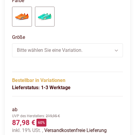
Farbe
orange-puma white-blue
electric peppermint-puma white-fastyellow
Größe
Bitte wählen Sie eine Variation.
Bestellbar in Variationen
Lieferstatus: 1-3 Werktage
ab
UVP des Herstellers
:
219,95 €
87,98 €
60%
inkl. 19% USt. ,
Versandkostenfreie Lieferung