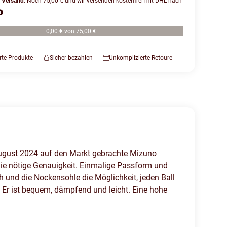
r Versand:
Noch 75,00 € und wir versenden kostenfrei mit DHL nach
0,00 € von 75,00 €
erte Produkte
Sicher bezahlen
Unkomplizierte Retoure
m August 2024 auf den Markt gebrachte Mizuno
die nötige Genauigkeit. Einmalige Passform und
h und die Nockensohle die Möglichkeit, jeden Ball
. Er ist bequem, dämpfend und leicht. Eine hohe