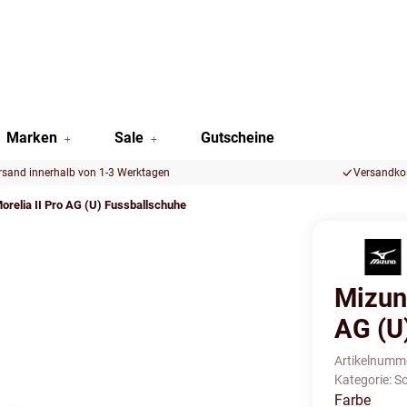
Marken
Sale
Gutscheine
rsand innerhalb von 1-3 Werktagen
Versandkos
orelia II Pro AG (U) Fussballschuhe
Mizun
AG (U
Artikelnumm
Kategorie:
S
Farbe