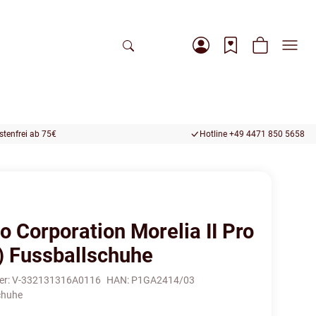
tenfrei ab 75€
Hotline +49 4471 850 5658
o Corporation Morelia II Pro
) Fussballschuhe
er:
V-332131316A0116
HAN:
P1GA2414/03
chuhe