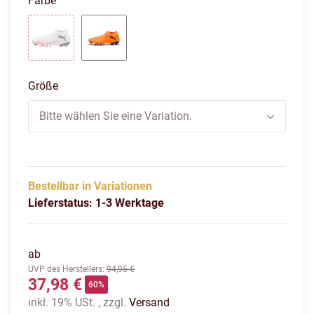
Farbe
puma white-puma black-glowing red
heat fire-puma black-ravish
Größe
Bitte wählen Sie eine Variation.
Bestellbar in Variationen
Lieferstatus: 1-3 Werktage
ab
UVP des Herstellers
:
94,95 €
37,98 €
60%
inkl. 19% USt. , zzgl.
Versand