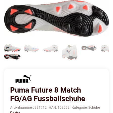
Puma Future 8 Match
FG/AG Fussballschuhe
Artikelnummer:
381712
HAN:
108593
Kategorie:
Schuhe