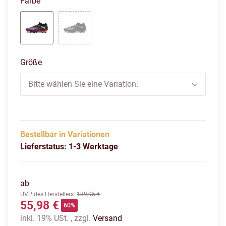
Farbe
puma black-cool light gray-fluo green
black-cool gray-fluo green
Größe
Bitte wählen Sie eine Variation.
Bestellbar in Variationen
Lieferstatus: 1-3 Werktage
ab
UVP des Herstellers
:
139,95 €
55,98 €
60%
inkl. 19% USt. , zzgl.
Versand