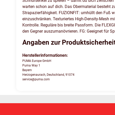
Schnürsenkel zu spielen – damit du dich zwischen
warten schon auf dich. Das Obermaterial besteht z
Strapazierfähigkeit. FUZIONFIT: umhüllt den Fuß wi
einzuschränken. Texturiertes High-Density-Mesh mit 
Kontrolle. Reguläre bis breite Passform. Die FLEX
den Gegner auszumanövrieren. FG: Geeignet für Spie
Angaben zur Produktsicherhei
Herstellerinformationen:
PUMA Europe GmbH
Puma Way 1
Bayern
Herzogenaurach, Deutschland, 91074
service@puma.com