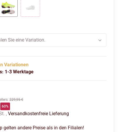
lack-puma white-glowing red
Yellow Alert-puma black-sun struck
puma white-matte silver
len Sie eine Variation.
in Variationen
us: 1-3 Werktage
llers
:
229,95 €
60%
St. ,
Versandkostenfreie Lieferung
gelten andere Preise als in den Filialen!