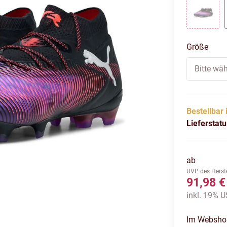
puma b
Größe
Bitte wäh
Bestellbar 
Lieferstat
ab
UVP des Herste
91,98 €
inkl. 19% U
Im Webshop 