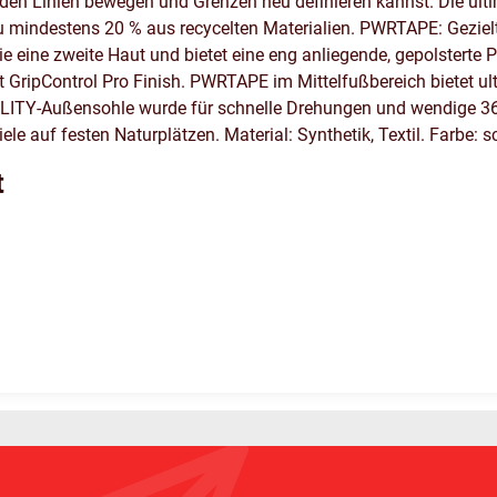
 den Linien bewegen und Grenzen neu definieren kannst. Die u
u mindestens 20 % aus recycelten Materialien. PWRTAPE: Geziel
e eine zweite Haut und bietet eine eng anliegende, gepolsterte
GripControl Pro Finish. PWRTAPE im Mittelfußbereich bietet ulti
GILITY-Außensohle wurde für schnelle Drehungen und wendige 36
le auf festen Naturplätzen. Material: Synthetik, Textil. Farbe: 
t