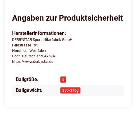
Angaben zur Produktsicherheit
Herstellerinformationen:
DERBYSTAR Sportartikelfabrik GmbH
Feldstrasse 195
Nordrhein-Westfalen
Goch, Deutschland, 47574
https://www.derbystar.de
Ballgröße:
Produkteigenschaft
Wert
5
Ballgewicht:
350-370g