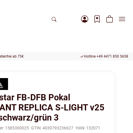
tenfrei ab 75€
Hotline +49 4471 850 5658
star FB-DFB Pokal
ANT REPLICA S-LIGHT v25
schwarz/grün 3
er:
1585300025
GTIN:
4030793236627
HAN:
132071