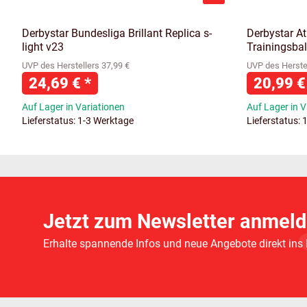
Derbystar Bundesliga Brillant Replica s-
Derbystar A
light v23
Trainingsbal
UVP des Herstellers 37,99 €
UVP des Herstel
24,69 €
*
20,99 
Auf Lager in Variationen
Auf Lager in V
Lieferstatus: 1-3 Werktage
Lieferstatus: 
Jetzt zum Newsletter anmeld
Erhalte spannende Infos und neue Angebote direkt ins