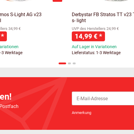
tmos S-Light AG v23
Derbystar FB Stratos TT v23 
l
s- light
lers 34,99 €
UVP des Herstellers 24,99 €
€
*
14,99 €
*
ariationen
Auf Lager in Variationen
1-3 Werktage
Lieferstatus: 1-3 Werktage
en!
 Postfach
Newsletter Abonnieren
Anmerkung