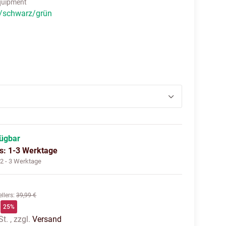
quipment
/schwarz/grün
schwarz/grün
fügbar
us: 1-3 Werktage
:
2 - 3 Werktage
llers
:
39,99 €
25%
t. , zzgl.
Versand