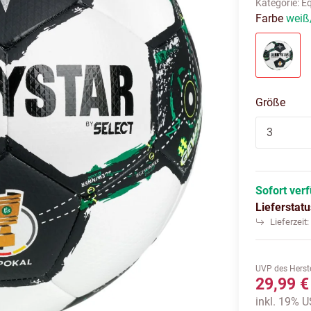
Kategorie:
E
Farbe
weiß
weiß/
Größe
3
Sofort ver
Lieferstat
Lieferzeit
UVP des Herste
29,99 €
inkl. 19% US