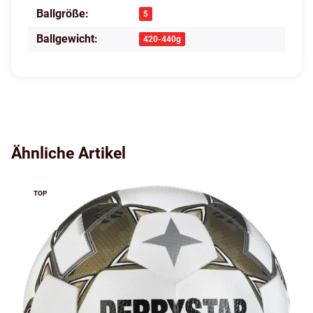
Ballgröße:
Produkteigenschaft
Wert
5
Ballgewicht:
420-440g
Ähnliche Artikel
TOP