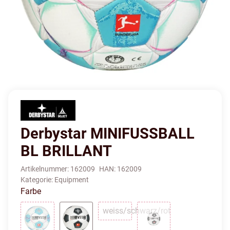
Derbystar MINIFUSSBALL
BL BRILLANT
Artikelnummer:
162009
HAN:
162009
Kategorie:
Equipment
Farbe
weiss/schwarz/rot
weiss/schwarz/rot