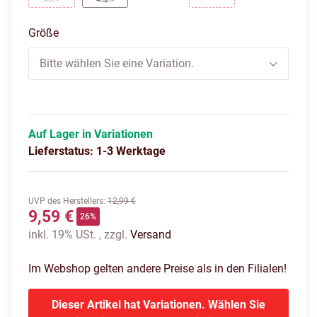
weiss/blau
weiss/schwarz
weiß/schwarz/grau
Größe
Bitte wählen Sie eine Variation.
Auf Lager in Variationen
Lieferstatus: 1-3 Werktage
UVP des Herstellers
:
12,99 €
9,59 €
26%
inkl. 19% USt. , zzgl.
Versand
Im Webshop gelten andere Preise als in den Filialen!
Dieser Artikel hat Variationen. Wählen Sie