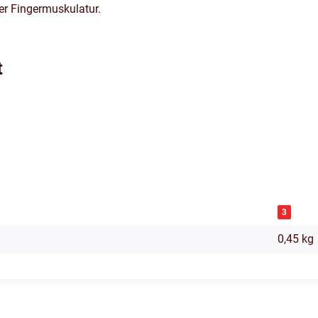
er Fingermuskulatur.
t
3
0,45
kg