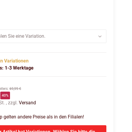
t
len Sie eine Variation.
in Variationen
us: 1-3 Werktage
llers
:
69,99 €
40%
t. , zzgl.
Versand
gelten andere Preise als in den Filialen!
r Artikel hat Variationen. Wählen Sie bitte die