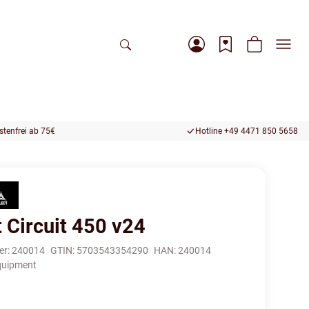
tenfrei ab 75€
Hotline +49 4471 850 5658
 Circuit 450 v24
er:
240014
GTIN:
5703543354290
HAN:
240014
quipment