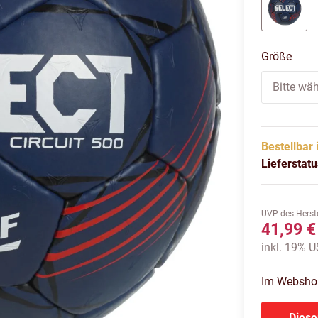
blau ro
Größe
Bitte wäh
Bestellbar 
Lieferstat
UVP des Herste
41,99 €
inkl. 19% US
Im Webshop 
Diese