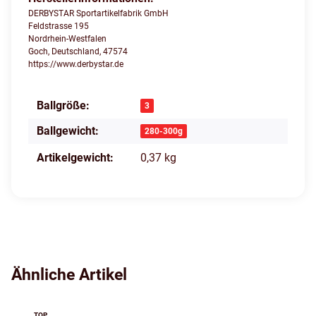
DERBYSTAR Sportartikelfabrik GmbH
Feldstrasse 195
Nordrhein-Westfalen
Goch, Deutschland, 47574
https://www.derbystar.de
Ballgröße:
Produkteigenschaft
Wert
3
Ballgewicht:
280-300g
Artikelgewicht:
0,37
kg
Ähnliche Artikel
TOP