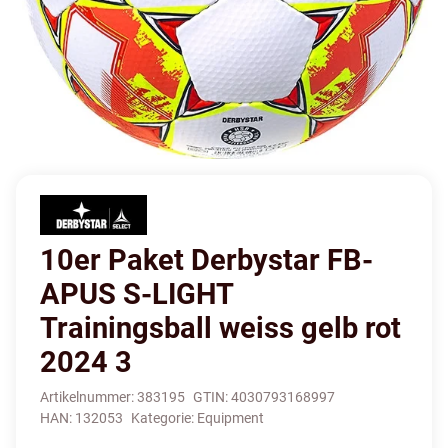
10er Paket Derbystar FB-
APUS S-LIGHT
Trainingsball weiss gelb rot
2024 3
Artikelnummer:
383195
GTIN:
4030793168997
HAN:
132053
Kategorie:
Equipment