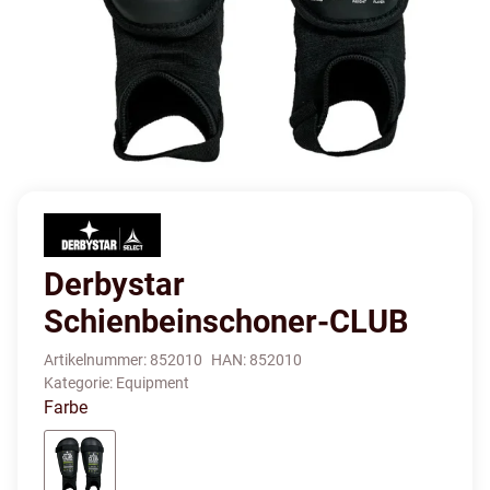
Derbystar
Schienbeinschoner-CLUB
Artikelnummer:
852010
HAN:
852010
Kategorie:
Equipment
Farbe