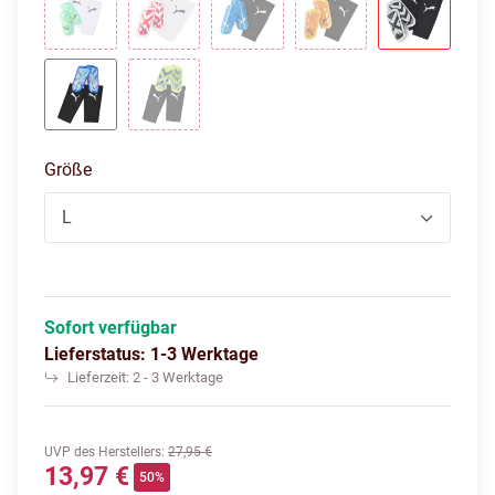
electric peppermint/fast yellow
puma white-ultra blue-fire orchid
ultra blue-pro green
sunset glow-sun str
puma blac
bluemazing-electric peppermint
fizzy apple-bluemazing
Größe
L
Sofort verfügbar
Lieferstatus: 1-3 Werktage
Lieferzeit:
2 - 3 Werktage
UVP des Herstellers
:
27,95 €
13,97 €
50%