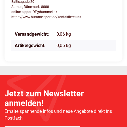
Balticagade 20
Aarhus, Dänemark, 8000
onlinesupportDE@hummel.dk
https://www.hummelsport.de/kontaktiere-uns
Produkteigenschaft
Wert
Versandgewicht:
0,06 kg
Artikelgewicht:
0,06
kg
Jetzt zum Newsletter
anmelden!
Erhalte spannende Infos und neue Angebote direkt ins
Postfach