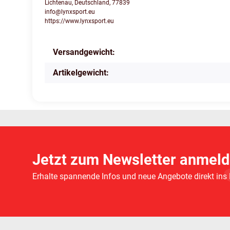
Lichtenau, Deutschland, 77839
info@lynxsport.eu
https://www.lynxsport.eu
Produkteigenschaft
Wert
Versandgewicht:
Artikelgewicht:
Jetzt zum Newsletter anmeld
Erhalte spannende Infos und neue Angebote direkt ins