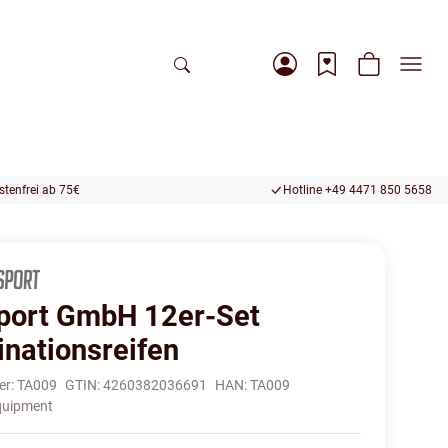
tenfrei ab 75€
Hotline +49 4471 850 5658
port GmbH 12er-Set
inationsreifen
er:
TA009
GTIN:
4260382036691
HAN:
TA009
quipment