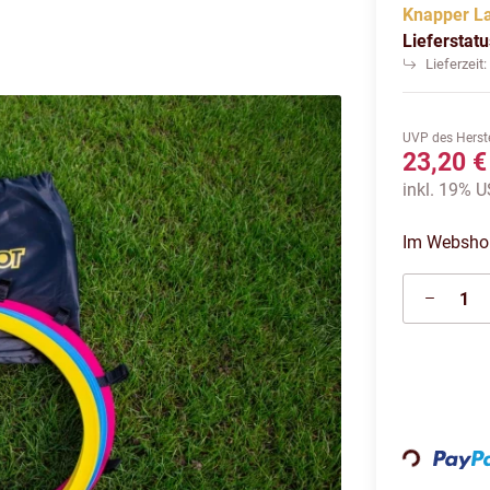
Knapper L
Lieferstat
Lieferzeit
UVP des Herste
23,20 €
inkl. 19% US
Im Webshop 
Loading...