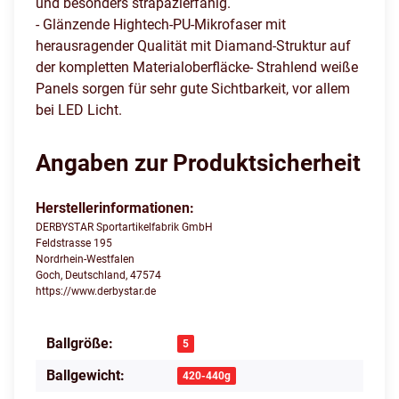
und besonders strapazierfähig.
- Glänzende Hightech-PU-Mikrofaser mit
herausragender Qualität mit Diamand-Struktur auf
der kompletten Materialoberfläcke- Strahlend weiße
Panels sorgen für sehr gute Sichtbarkeit, vor allem
bei LED Licht.
Angaben zur Produktsicherheit
Herstellerinformationen:
DERBYSTAR Sportartikelfabrik GmbH
Feldstrasse 195
Nordrhein-Westfalen
Goch, Deutschland, 47574
https://www.derbystar.de
Ballgröße:
Produkteigenschaft
Wert
5
Ballgewicht:
420-440g