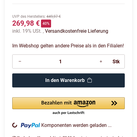
UVP des Herstellers
:
449,97 €
269,98 €
40%
inkl. 19% USt. ,
Versandkostenfreie Lieferung
Im Webshop gelten andere Preise als in den Filialen!
Stk
In den Warenkorb
ading...
Komponenten werden geladen ...