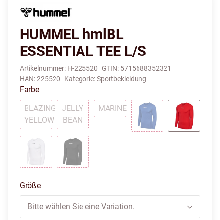
HUMMEL hmlBL
ESSENTIAL TEE L/S
Artikelnummer:
H-225520
GTIN:
5715688352321
HAN:
225520
Kategorie:
Sportbekleidung
Farbe
BLAZING
JELLY
MARINE
JELLY BEAN
MARINE
YELLOW
BEAN
BLAZING YELLOW
TRUE BLUE
TRUE RED
WHITE
BLACK
Größe
Bitte wählen Sie eine Variation.