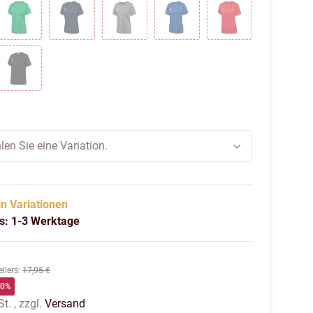
NG YELLOW
JELLY BEAN
MARINE
STEEL GRAY
TRUE BLUE
TRUE RED
BLACK
len Sie eine Variation.
in Variationen
us: 1-3 Werktage
llers
:
17,95 €
60%
t. , zzgl.
Versand