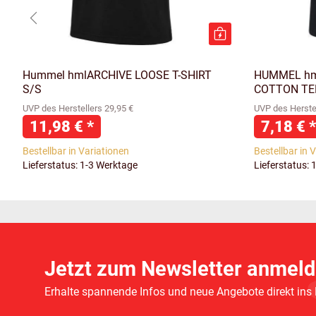
Hummel hmlARCHIVE LOOSE T-SHIRT
HUMMEL hm
S/S
COTTON T
UVP des Herstellers 29,95 €
UVP des Herstel
11,98 €
*
7,18 €
*
Bestellbar in Variationen
Bestellbar in 
Lieferstatus: 1-3 Werktage
Lieferstatus: 
Jetzt zum Newsletter anmeld
Erhalte spannende Infos und neue Angebote direkt ins