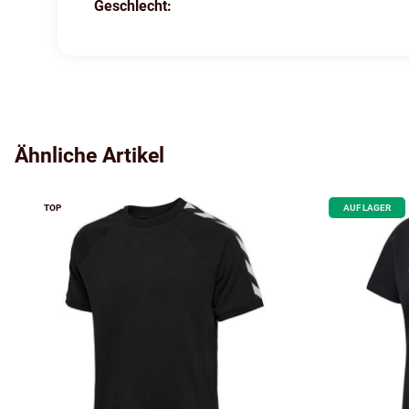
Geschlecht:
Produkteigenschaft
Wert
Ähnliche Artikel
TOP
AUF LAGER