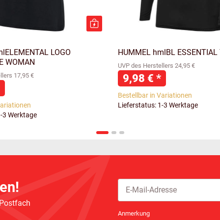
lELEMENTAL LOGO
HUMMEL hmlBL ESSENTIAL 
EE WOMAN
UVP des Herstellers 24,95 €
lers 17,95 €
9,98 €
*
Bestellbar in Variationen
Variationen
Lieferstatus: 1-3 Werktage
1-3 Werktage
en!
 Postfach
Newsletter Abonnieren
Anmerkung