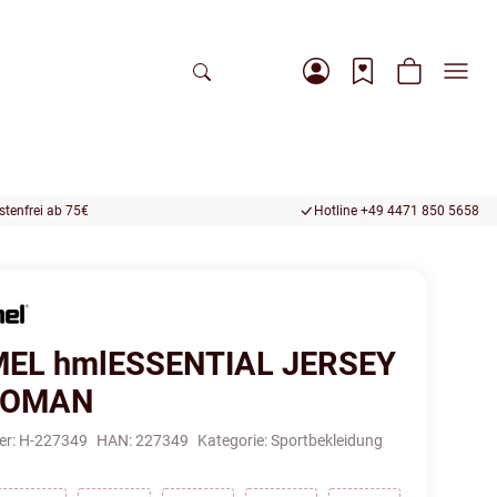
tenfrei ab 75€
Hotline +49 4471 850 5658
EL hmlESSENTIAL JERSEY
WOMAN
er:
H-227349
HAN:
227349
Kategorie:
Sportbekleidung