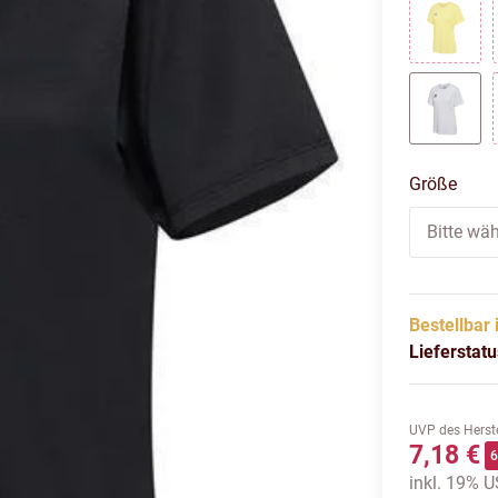
BLAZI
WHITE
Größe
Bitte wäh
Bestellbar 
Lieferstat
UVP des Herste
7,18 €
inkl. 19% US