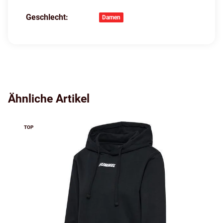
Geschlecht:
Produkteigenschaft
Wert
Damen
Ähnliche Artikel
TOP