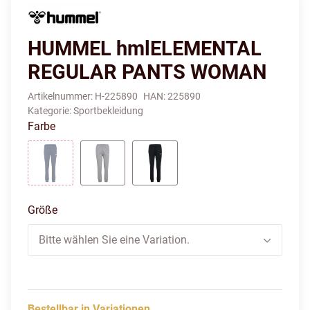
HUMMEL hmlELEMENTAL
REGULAR PANTS WOMAN
Artikelnummer:
H-225890
HAN:
225890
Kategorie:
Sportbekleidung
Farbe
DRESS BLUES
GREY MELANGE
BLACK
Größe
Bitte wählen Sie eine Variation.
Bestellbar in Variationen