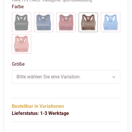
HAN:
H-213463
Kategorie:
Sportbekleidung
Farbe
BLACK
INSIGNIA BLUE
CABERNET
DRIFTWOOD
MARINA
WITHERED ROSE
Größe
Bitte wählen Sie eine Variation.
Bestellbar in Variationen
Lieferstatus: 1-3 Werktage