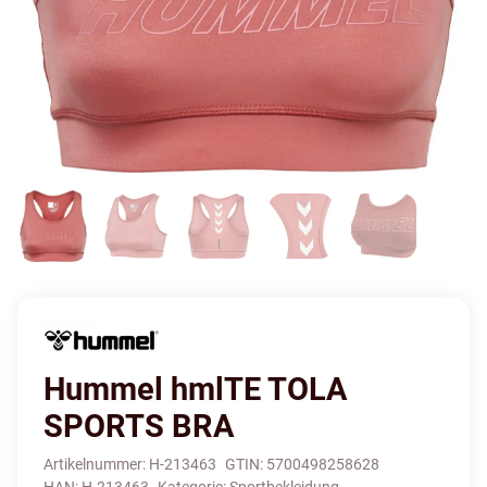
Hummel hmlTE TOLA
SPORTS BRA
Artikelnummer:
H-213463
GTIN:
5700498258628