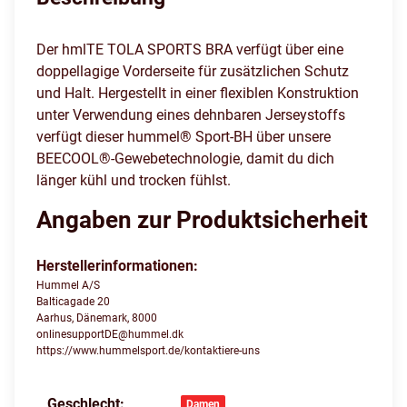
Der hmlTE TOLA SPORTS BRA verfügt über eine
doppellagige Vorderseite für zusätzlichen Schutz
und Halt. Hergestellt in einer flexiblen Konstruktion
unter Verwendung eines dehnbaren Jerseystoffs
verfügt dieser hummel® Sport-BH über unsere
BEECOOL®-Gewebetechnologie, damit du dich
länger kühl und trocken fühlst.
Angaben zur Produktsicherheit
Herstellerinformationen:
Hummel A/S
Balticagade 20
Aarhus, Dänemark, 8000
onlinesupportDE@hummel.dk
https://www.hummelsport.de/kontaktiere-uns
Geschlecht:
Produkteigenschaft
Wert
Damen