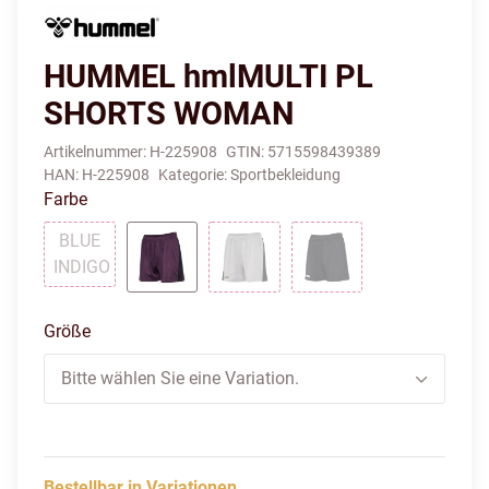
HUMMEL hmlMULTI PL
SHORTS WOMAN
Artikelnummer:
H-225908
GTIN:
5715598439389
HAN:
H-225908
Kategorie:
Sportbekleidung
Farbe
BLUE
INDIGO
BLUE INDIGO
PLUM PERFECT
SHARKSKIN
BLACK
Größe
Bitte wählen Sie eine Variation.
Bestellbar in Variationen