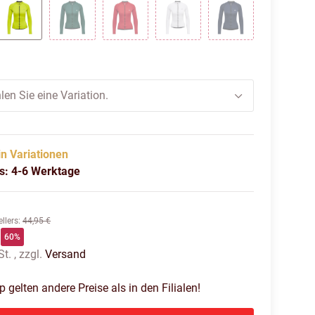
K
EVENING PRIMROSE
SEA MOSS
TANGO RED
WHITE
BLACK IRIS
len Sie eine Variation.
in Variationen
us: 4-6 Werktage
llers
:
44,95 €
60%
t. , zzgl.
Versand
gelten andere Preise als in den Filialen!