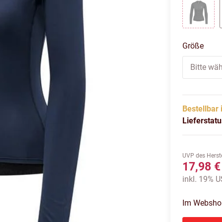
BLAC
Größe
Bitte wäh
Bestellbar 
Lieferstat
UVP des Herste
17,98 €
inkl. 19% US
Im Webshop 