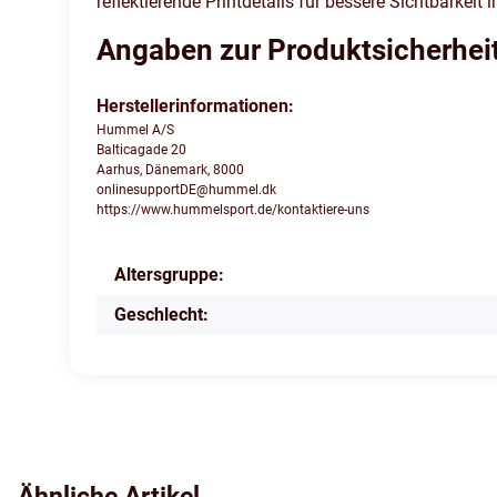
reflektierende Printdetails für bessere Sichtbarkeit
Angaben zur Produktsicherhei
Herstellerinformationen:
Hummel A/S
Balticagade 20
Aarhus, Dänemark, 8000
onlinesupportDE@hummel.dk
https://www.hummelsport.de/kontaktiere-uns
Altersgruppe:
Produkteigenschaft
Wert
Geschlecht:
Ähnliche Artikel