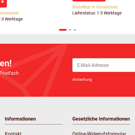
€
*
Bestellbar in Variationen
Variationen
Lieferstatus: 1-3 Werktage
1-3 Werktage
en!
 Postfach
Newsletter Abonnieren
Anmerkung
Informationen
Gesetzliche Informationen
Kontakt
Online-Widerrufsformular