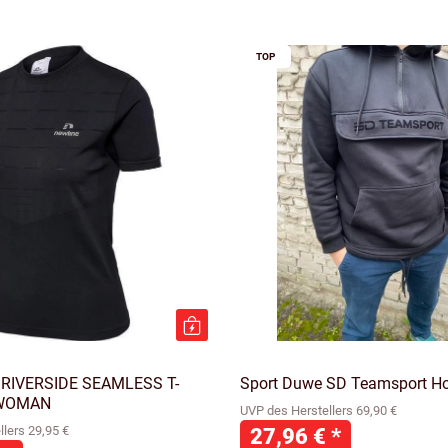
TOP
RIVERSIDE SEAMLESS T-
Sport Duwe SD Teamsport H
 WOMAN
UVP des Herstellers 69,90 €
lers 29,95 €
27,96 €
*