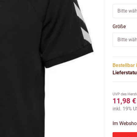
Bitte wäh
Größe
Bitte wäh
Bestellbar 
Lieferstat
UVP des Herste
11,98 €
inkl. 19% US
Im Webshop 