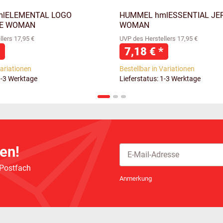
lELEMENTAL LOGO
HUMMEL hmlESSENTIAL JE
EE WOMAN
WOMAN
lers 17,95 €
UVP des Herstellers 17,95 €
7,18 €
*
Variationen
Bestellbar in Variationen
1-3 Werktage
Lieferstatus: 1-3 Werktage
en!
 Postfach
Newsletter Abonnieren
Anmerkung