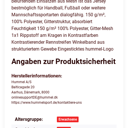
belüftenden Einsätzen aus Mesh ist das Jersey
bestmöglich für Handball, Fußball oder weitere
Mannschaftssportarten dialogfähig. 150 g/m²,
100% Polyester, Gitterstruktur, absorbiert
Feuchtigkeit 150 g/m² 100% Polyester, Gitter-Mesh
1x1 Rippstoff am Kragen in Kontrastfarben
Kontrastierender Rennstreifen Winkelband aus
strukturiertem Gewebe Eingesticktes hummel-Logo
Angaben zur Produktsicherheit
Herstellerinformationen:
Hummel A/S
Balticagade 20
Aarhus, Dänemark, 8000
onlinesupportDE@hummel.dk
https://www.hummelsport.de/kontaktiere-uns
Altersgruppe:
Produkteigenschaft
Wert
Erwachsene