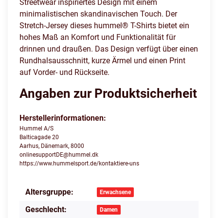
Streetwear inspiriertes Design mit einem
minimalistischen skandinavischen Touch. Der
Stretch-Jersey dieses hummel® T-Shirts bietet ein
hohes Maß an Komfort und Funktionalität für
drinnen und draußen. Das Design verfügt über einen
Rundhalsausschnitt, kurze Ärmel und einen Print
auf Vorder- und Rückseite.
Angaben zur Produktsicherheit
Herstellerinformationen:
Hummel A/S
Balticagade 20
Aarhus, Dänemark, 8000
onlinesupportDE@hummel.dk
https://www.hummelsport.de/kontaktiere-uns
Altersgruppe:
Produkteigenschaft
Wert
Erwachsene
Geschlecht:
Damen