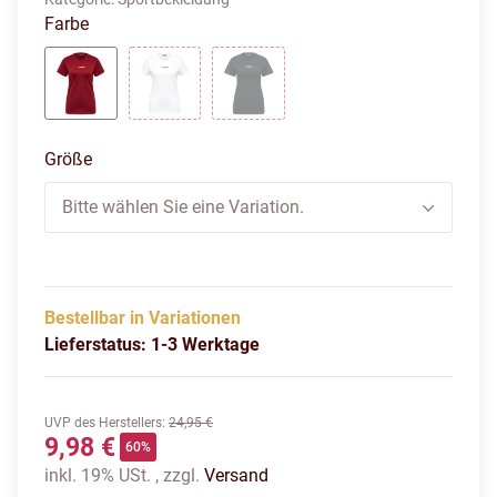
Farbe
RHUBARB/NASTURTIUM
WHITE/FORGED IRON
JET BLACK/FORGED IRON
Größe
Bitte wählen Sie eine Variation.
Bestellbar in Variationen
Lieferstatus: 1-3 Werktage
UVP des Herstellers
:
24,95 €
9,98 €
60%
inkl. 19% USt. , zzgl.
Versand