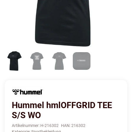
Hummel hmlOFFGRID TEE
S/S WO
Artikelnummer:
H-216302
HAN:
216302
Kategorie:
Sportbekleidung