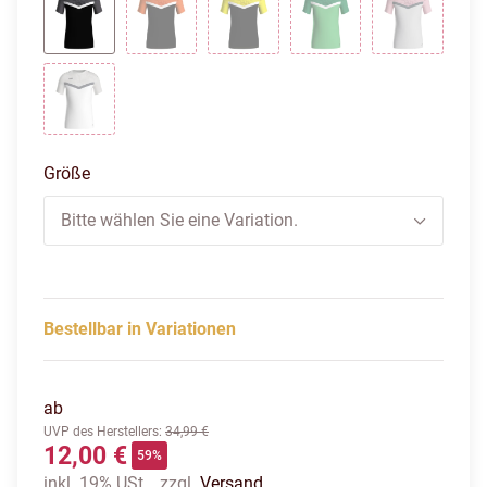
schwarz/anthrazit
schwarz/neonorange
schwarz/soft yellow
soft green/sportgrün
soft grey/
weiß/soft grey/anthra light
Größe
Bitte wählen Sie eine Variation.
Bestellbar in Variationen
ab
UVP des Herstellers
:
34,99 €
12,00 €
59%
inkl. 19% USt. , zzgl.
Versand