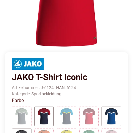
JAKO T-Shirt Iconic
Artikelnummer:
J-6124
HAN:
6124
Kategorie:
Sportbekleidung
Farbe
anthra light/mintgrün/soft grey
marine/chili rot
marine/JAKO blau/neongelb
rot/weinrot
royal/mar