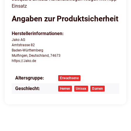
Einsatz
Angaben zur Produktsicherheit
Herstellerinformationen:
Jako AG
Amtstrasse 82
Baden-Württemberg
Mulfingen, Deutschland, 74673
https://Jako.de
Altersgruppe:
Produkteigenschaft
Wert
Erwachsene
Geschlecht:
Herren
Unisex
Damen