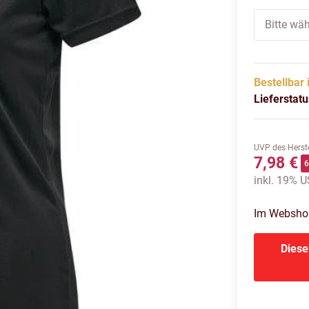
Bitte wäh
Bestellbar 
Lieferstat
UVP des Herste
7,98 €
inkl. 19% US
Im Webshop 
Diese