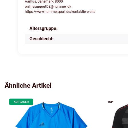
Aarhus, Dänemark, 8000
onlinesupportDE@hummel.dk
https://www.hummelsport.de/kontaktiere-uns
Altersgruppe:
Produkteigenschaft
Wert
Geschlecht:
Ähnliche Artikel
AUF LAGER
TOP