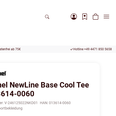
tenfrei ab 75€
Hotline +49 4471 850 5658
l NewLine Base Cool Tee
3614-0060
er:
V-246125022NKD01
HAN:
013614-0060
ortbekleidung