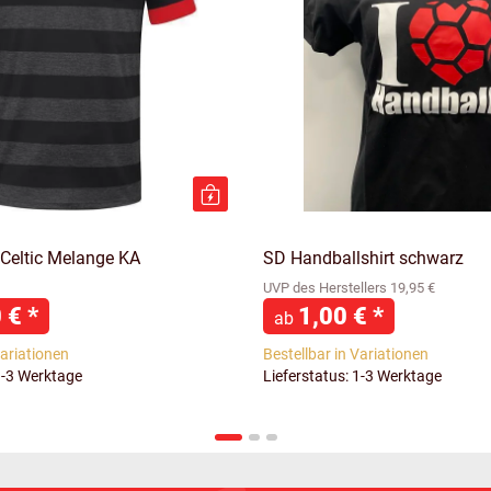
 Celtic Melange KA
SD Handballshirt schwarz
UVP des Herstellers 19,95 €
0 €
*
1,00 €
*
ab
Variationen
Bestellbar in Variationen
1-3 Werktage
Lieferstatus: 1-3 Werktage