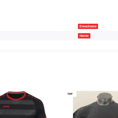
Erwachsene
Herren
TOP