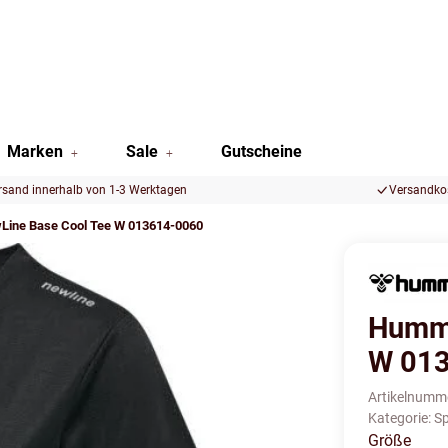
Marken
Sale
Gutscheine
rsand innerhalb von 1-3 Werktagen
Versandkos
ine Base Cool Tee W 013614-0060
Humme
W 01
Artikelnumm
Kategorie:
Sp
Größe