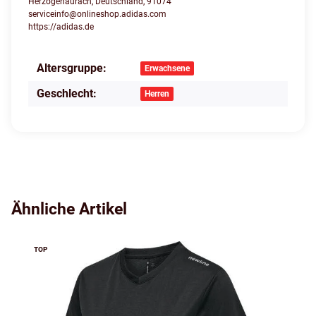
Herzogenaurach, Deutschland, 91074
serviceinfo@onlineshop.adidas.com
https://adidas.de
Altersgruppe:
Produkteigenschaft
Wert
Erwachsene
Geschlecht:
Herren
Ähnliche Artikel
TOP