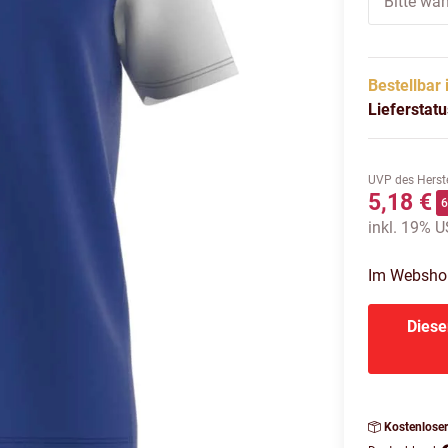
Bitte wäh
Bestellbar 
Lieferstat
UVP des Herste
5,18 €
inkl. 19% US
Im Webshop 
Diese
Kostenlose