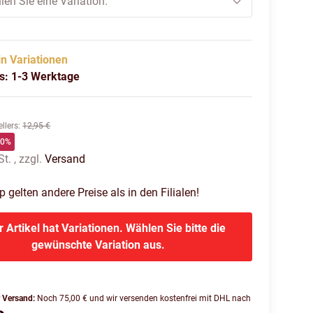
len Sie eine Variation.
in Variationen
us: 1-3 Werktage
llers
:
12,95 €
60%
t. , zzgl.
Versand
gelten andere Preise als in den Filialen!
r Artikel hat Variationen. Wählen Sie bitte die
gewünschte Variation aus.
r Versand:
Noch 75,00 € und wir versenden kostenfrei mit DHL nach