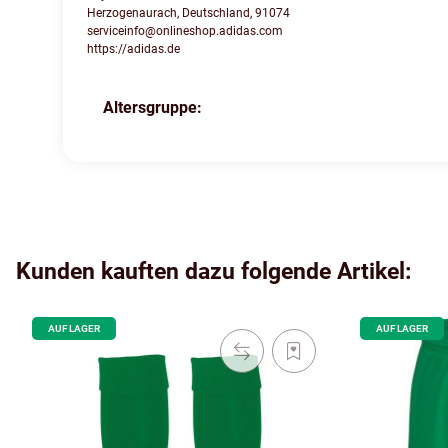
Herzogenaurach, Deutschland, 91074
serviceinfo@onlineshop.adidas.com
https://adidas.de
Altersgruppe:
Produkteigenschaft
Wert
Kunden kauften dazu folgende Artikel:
AUF LAGER
AUF LAGER