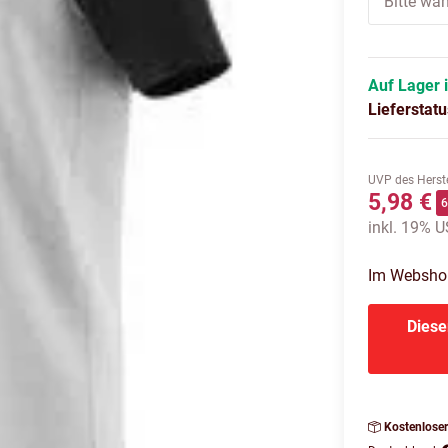
Bitte wäh
Auf Lager 
Lieferstat
UVP des Herste
5,98 €
inkl. 19% US
Im Webshop 
Diese
Kostenlose