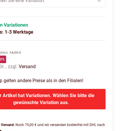
len Sie eine Variation.
in Variationen
us: 1-3 Werktage
llers
:
14,95 €
60%
t. , zzgl.
Versand
gelten andere Preise als in den Filialen!
r Artikel hat Variationen. Wählen Sie bitte die
gewünschte Variation aus.
r Versand:
Noch 75,00 € und wir versenden kostenfrei mit DHL nach