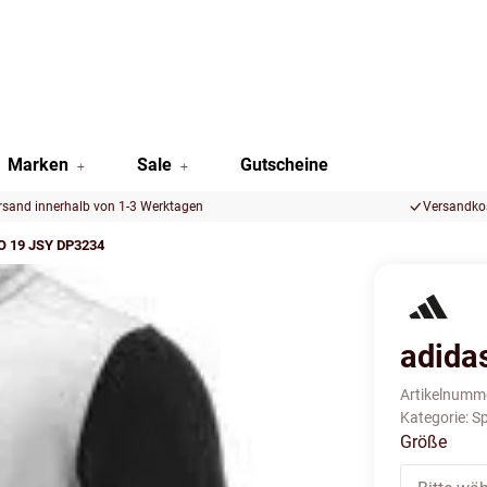
Marken
Sale
Gutscheine
rsand innerhalb von 1-3 Werktagen
Versandkos
O 19 JSY DP3234
adida
Artikelnumm
Kategorie:
Sp
Größe