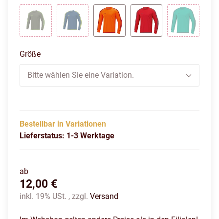
Khaki/Neongrün
Navy/Lemon
Neonorange/Weinrot
Sportrot/Anthrazit
Türkis/Ant
Größe
Bitte wählen Sie eine Variation.
Bestellbar in Variationen
Lieferstatus: 1-3 Werktage
ab
12,00 €
inkl. 19% USt. , zzgl.
Versand