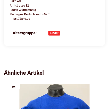
Jako AG
Amtstrasse 82
Baden-Württemberg
Mulfingen, Deutschland, 74673
https://Jako.de
Altersgruppe:
Produkteigenschaft
Wert
Kinder
Ähnliche Artikel
TOP