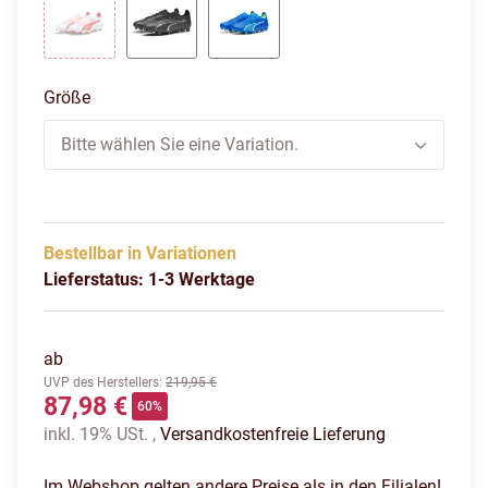
puma white-puma black-fire orchid
puma black-asphalt
ultra blue-puma white-pro
Größe
Bitte wählen Sie eine Variation.
Bestellbar in Variationen
Lieferstatus: 1-3 Werktage
ab
UVP des Herstellers
:
219,95 €
87,98 €
60%
inkl. 19% USt. ,
Versandkostenfreie Lieferung
Im Webshop gelten andere Preise als in den Filialen!