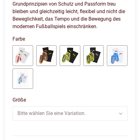
Grundprinzipien von Schutz und Passform treu
bleiben und gleichzeitig leicht, flexibel und nicht die
Beweglichkeit, das Tempo und die Bewegung des
modernen Fußballspiels einschränken.
Farbe
puma white-glowing red
heat fire-glowing red
yellow alert-puma aged silver
yellow alert-puma bl
ultra blue
icy blue-blue jewel
Größe
Bitte wählen Sie eine Variation.